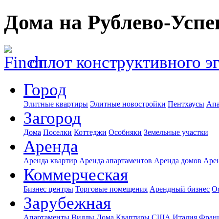
Дома на Рублево-Успе
оплот конструктивного э
Город
Элитные квартиры
Элитные новостройки
Пентхаусы
Апа
Загород
Дома
Поселки
Коттеджи
Особняки
Земельные участки
Аренда
Аренда квартир
Аренда апартаментов
Аренда домов
Аре
Коммерческая
Бизнес центры
Торговые помещения
Арендный бизнес
О
Зарубежная
Апартаменты
Виллы
Дома
Квартиры
США
Италия
Фран