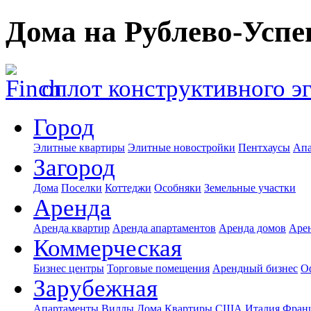
Дома на Рублево-Успе
оплот конструктивного э
Город
Элитные квартиры
Элитные новостройки
Пентхаусы
Апа
Загород
Дома
Поселки
Коттеджи
Особняки
Земельные участки
Аренда
Аренда квартир
Аренда апартаментов
Аренда домов
Аре
Коммерческая
Бизнес центры
Торговые помещения
Арендный бизнес
О
Зарубежная
Апартаменты
Виллы
Дома
Квартиры
США
Италия
Фран