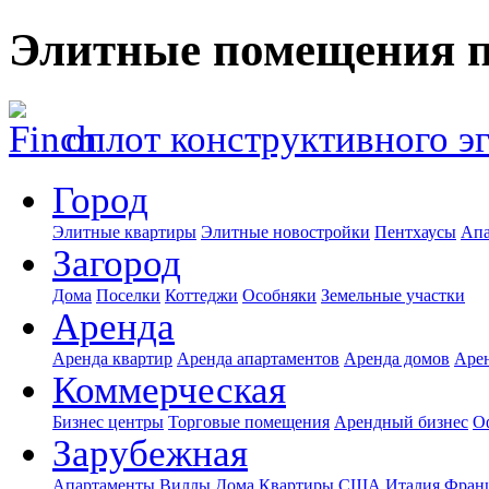
Элитные помещения п
оплот конструктивного э
Город
Элитные квартиры
Элитные новостройки
Пентхаусы
Апа
Загород
Дома
Поселки
Коттеджи
Особняки
Земельные участки
Аренда
Аренда квартир
Аренда апартаментов
Аренда домов
Аре
Коммерческая
Бизнес центры
Торговые помещения
Арендный бизнес
О
Зарубежная
Апартаменты
Виллы
Дома
Квартиры
США
Италия
Фран