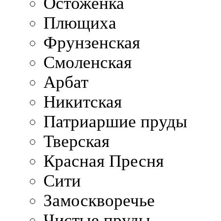
Остоженка
Плющиха
Фрунзенская
Смоленская
Арбат
Никитская
Патриаршие пруды
Тверская
Красная Пресня
Сити
Замоскворечье
Чистые пруды