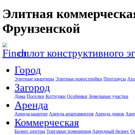
Элитная коммерческа
Фрунзенской
оплот конструктивного э
Город
Элитные квартиры
Элитные новостройки
Пентхаусы
Апа
Загород
Дома
Поселки
Коттеджи
Особняки
Земельные участки
Аренда
Аренда квартир
Аренда апартаментов
Аренда домов
Аре
Коммерческая
Бизнес центры
Торговые помещения
Арендный бизнес
О