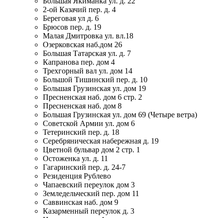
Большая Якиманка ул. д. 22
2-ой Казачий пер. д. 4
Береговая ул д. 6
Брюсов пер. д. 19
Малая Дмитровка ул. вл.18
Озерковская наб.дом 26
Большая Татарская ул. д. 7
Капранова пер. дом 4
Трехгорный вал ул. дом 14
Большой Тишинский пер. д. 10
Большая Грузинская ул. дом 19
Пресненская наб. дом 6 стр. 2
Пресненская наб. дом 8
Большая Грузинская ул. дом 69 (Четыре ветра)
Советской Армии ул. дом 6
Тетеринский пер. д. 18
Серебряническая набережная д. 19
Цветной бульвар дом 2 стр. 1
Остоженка ул. д. 11
Гагаринский пер. д. 24-7
Резиденция Рублево
Чапаевский переулок дом 3
Земледельческий пер. дом 11
Саввинская наб. дом 9
Казарменный переулок д. 3