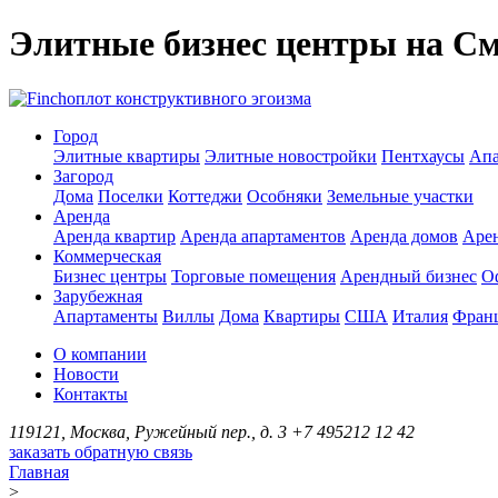
Элитные бизнес центры на С
оплот конструктивного эгоизма
Город
Элитные квартиры
Элитные новостройки
Пентхаусы
Апа
Загород
Дома
Поселки
Коттеджи
Особняки
Земельные участки
Аренда
Аренда квартир
Аренда апартаментов
Аренда домов
Аре
Коммерческая
Бизнес центры
Торговые помещения
Арендный бизнес
О
Зарубежная
Апартаменты
Виллы
Дома
Квартиры
США
Италия
Фран
О компании
Новости
Контакты
119121, Москва, Ружейный пер., д. 3
+7 495
212 12 42
заказать обратную связь
Главная
>