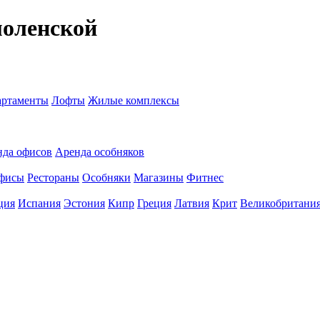
моленской
ртаменты
Лофты
Жилые комплексы
нда офисов
Аренда особняков
фисы
Рестораны
Особняки
Магазины
Фитнес
ция
Испания
Эстония
Кипр
Греция
Латвия
Крит
Великобритани