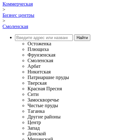
Коммерческая
>
Бизнес центры
>
Смоленская
Остоженка
Плющиха
Фрунзенская
Смоленская
Арбат
Никитская
Патриаршие пруды
Тверская
Красная Пресня
Сити
Замоскворечье
Чистые пруды
Таганка
Другие районы
Центр
Запад
Донской
Мещанский