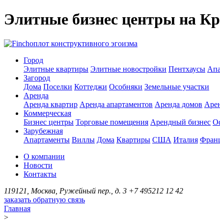
Элитные бизнес центры на Кр
оплот конструктивного эгоизма
Город
Элитные квартиры
Элитные новостройки
Пентхаусы
Апа
Загород
Дома
Поселки
Коттеджи
Особняки
Земельные участки
Аренда
Аренда квартир
Аренда апартаментов
Аренда домов
Аре
Коммерческая
Бизнес центры
Торговые помещения
Арендный бизнес
О
Зарубежная
Апартаменты
Виллы
Дома
Квартиры
США
Италия
Фран
О компании
Новости
Контакты
119121, Москва, Ружейный пер., д. 3
+7 495
212 12 42
заказать обратную связь
Главная
>