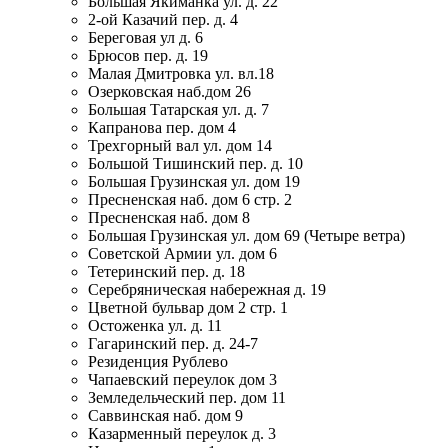
Большая Якиманка ул. д. 22
2-ой Казачий пер. д. 4
Береговая ул д. 6
Брюсов пер. д. 19
Малая Дмитровка ул. вл.18
Озерковская наб.дом 26
Большая Татарская ул. д. 7
Капранова пер. дом 4
Трехгорный вал ул. дом 14
Большой Тишинский пер. д. 10
Большая Грузинская ул. дом 19
Пресненская наб. дом 6 стр. 2
Пресненская наб. дом 8
Большая Грузинская ул. дом 69 (Четыре ветра)
Советской Армии ул. дом 6
Тетеринский пер. д. 18
Серебряническая набережная д. 19
Цветной бульвар дом 2 стр. 1
Остоженка ул. д. 11
Гагаринский пер. д. 24-7
Резиденция Рублево
Чапаевский переулок дом 3
Земледельческий пер. дом 11
Саввинская наб. дом 9
Казарменный переулок д. 3