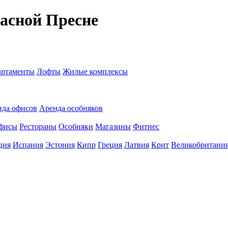
асной Пресне
ртаменты
Лофты
Жилые комплексы
нда офисов
Аренда особняков
фисы
Рестораны
Особняки
Магазины
Фитнес
ция
Испания
Эстония
Кипр
Греция
Латвия
Крит
Великобритани