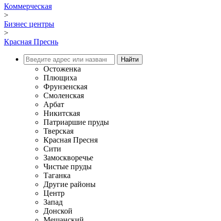
Коммерческая
>
Бизнес центры
>
Красная Преснь
Остоженка
Плющиха
Фрунзенская
Смоленская
Арбат
Никитская
Патриаршие пруды
Тверская
Красная Пресня
Сити
Замоскворечье
Чистые пруды
Таганка
Другие районы
Центр
Запад
Донской
Мещанский