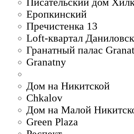
Писательский дом Хилк
Еропкинский
Пречистенка 13
Loft-квартал Даниловс
Гранатный палас Granat
Granatny
Дом на Никитской
Chkalov
Дом на Малой Никитск
Green Plaza
Респект