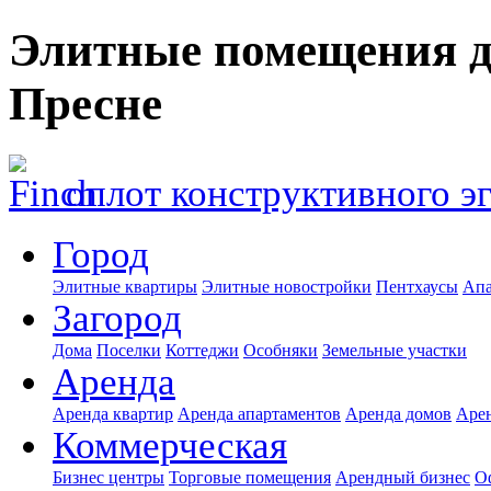
Элитные помещения д
Пресне
оплот конструктивного э
Город
Элитные квартиры
Элитные новостройки
Пентхаусы
Апа
Загород
Дома
Поселки
Коттеджи
Особняки
Земельные участки
Аренда
Аренда квартир
Аренда апартаментов
Аренда домов
Аре
Коммерческая
Бизнес центры
Торговые помещения
Арендный бизнес
О