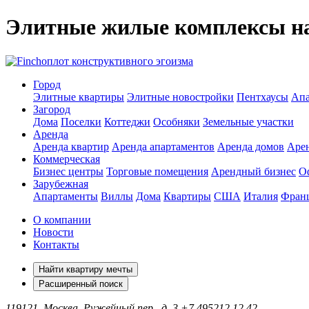
Элитные жилые комплексы н
оплот конструктивного эгоизма
Город
Элитные квартиры
Элитные новостройки
Пентхаусы
Апа
Загород
Дома
Поселки
Коттеджи
Особняки
Земельные участки
Аренда
Аренда квартир
Аренда апартаментов
Аренда домов
Аре
Коммерческая
Бизнес центры
Торговые помещения
Арендный бизнес
О
Зарубежная
Апартаменты
Виллы
Дома
Квартиры
США
Италия
Фран
О компании
Новости
Контакты
Найти квартиру мечты
Расширенный поиск
119121, Москва, Ружейный пер., д. 3
+7 495
212 12 42