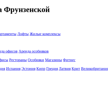
а Фрунзенской
ртаменты
Лофты
Жилые комплексы
нда офисов
Аренда особняков
фисы
Рестораны
Особняки
Магазины
Фитнес
ция
Испания
Эстония
Кипр
Греция
Латвия
Крит
Великобритани