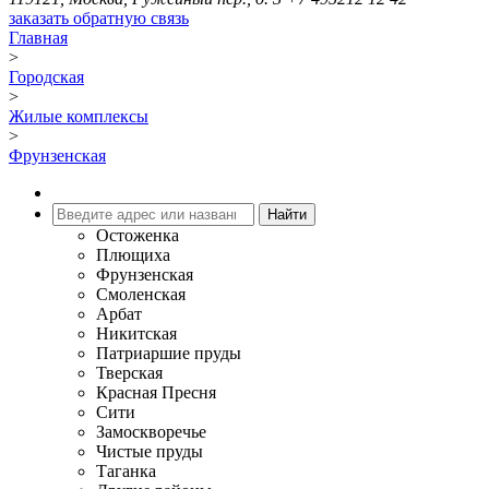
заказать обратную связь
Главная
>
Городская
>
Жилые комплексы
>
Фрунзенская
Остоженка
Плющиха
Фрунзенская
Смоленская
Арбат
Никитская
Патриаршие пруды
Тверская
Красная Пресня
Сити
Замоскворечье
Чистые пруды
Таганка