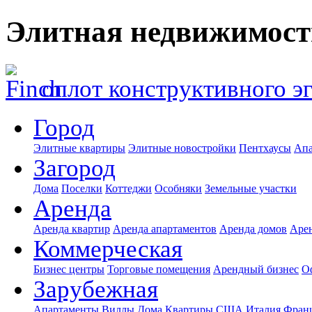
Элитная недвижимост
оплот конструктивного э
Город
Элитные квартиры
Элитные новостройки
Пентхаусы
Апа
Загород
Дома
Поселки
Коттеджи
Особняки
Земельные участки
Аренда
Аренда квартир
Аренда апартаментов
Аренда домов
Аре
Коммерческая
Бизнес центры
Торговые помещения
Арендный бизнес
О
Зарубежная
Апартаменты
Виллы
Дома
Квартиры
США
Италия
Фран