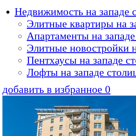
Недвижимость на западе 
Элитные квартиры на з
Апартаменты на западе
Элитные новостройки н
Пентхаусы на западе с
Лофты на западе столи
добавить в избранное
0