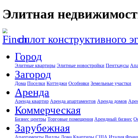
Элитная недвижимост
оплот конструктивного э
Город
Элитные квартиры
Элитные новостройки
Пентхаусы
Апа
Загород
Дома
Поселки
Коттеджи
Особняки
Земельные участки
Аренда
Аренда квартир
Аренда апартаментов
Аренда домов
Аре
Коммерческая
Бизнес центры
Торговые помещения
Арендный бизнес
О
Зарубежная
Апартаменты
Виллы
Дома
Квартиры
США
Италия
Фран