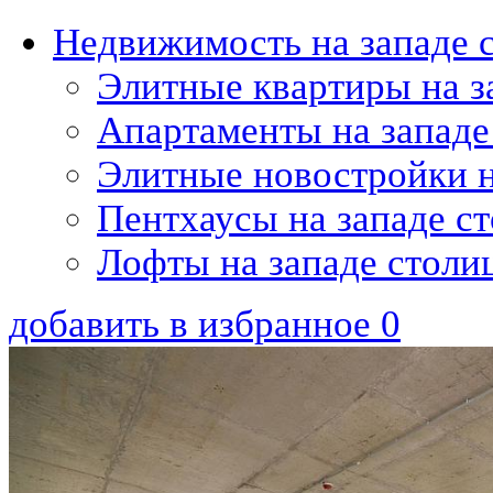
Недвижимость на западе 
Элитные квартиры на з
Апартаменты на западе
Элитные новостройки н
Пентхаусы на западе с
Лофты на западе столи
добавить в избранное
0