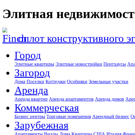
Элитная недвижимост
оплот конструктивного э
Город
Элитные квартиры
Элитные новостройки
Пентхаусы
Апа
Загород
Дома
Поселки
Коттеджи
Особняки
Земельные участки
Аренда
Аренда квартир
Аренда апартаментов
Аренда домов
Аре
Коммерческая
Бизнес центры
Торговые помещения
Арендный бизнес
О
Зарубежная
Апартаменты
Виллы
Дома
Квартиры
США
Италия
Фран