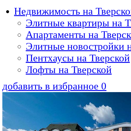
Недвижимость на Тверско
Элитные квартиры на Т
Апартаменты на Тверс
Элитные новостройки н
Пентхаусы на Тверской
Лофты на Тверской
добавить в избранное
0