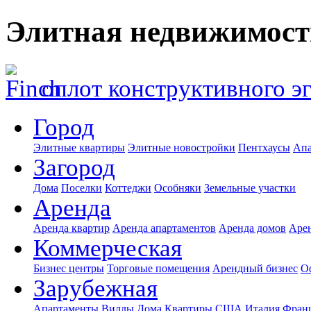
Элитная недвижимост
оплот конструктивного э
Город
Элитные квартиры
Элитные новостройки
Пентхаусы
Апа
Загород
Дома
Поселки
Коттеджи
Особняки
Земельные участки
Аренда
Аренда квартир
Аренда апартаментов
Аренда домов
Аре
Коммерческая
Бизнес центры
Торговые помещения
Арендный бизнес
О
Зарубежная
Апартаменты
Виллы
Дома
Квартиры
США
Италия
Фран