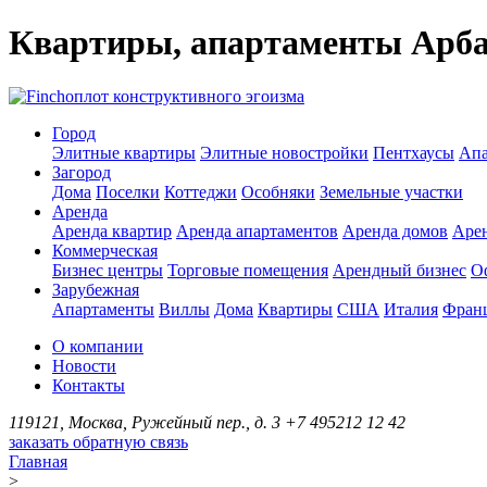
Квартиры, апартаменты Арб
оплот конструктивного эгоизма
Город
Элитные квартиры
Элитные новостройки
Пентхаусы
Апа
Загород
Дома
Поселки
Коттеджи
Особняки
Земельные участки
Аренда
Аренда квартир
Аренда апартаментов
Аренда домов
Аре
Коммерческая
Бизнес центры
Торговые помещения
Арендный бизнес
О
Зарубежная
Апартаменты
Виллы
Дома
Квартиры
США
Италия
Фран
О компании
Новости
Контакты
119121, Москва, Ружейный пер., д. 3
+7 495
212 12 42
заказать обратную связь
Главная
>