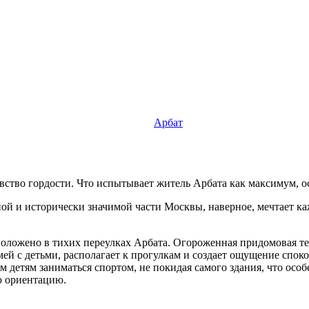
Арбат
во гордости. Что испытывает житель Арбата как максимум, оста
нной и исторически значимой части Москвы, наверное, мечтает 
оложено в тихих переулках Арбата. Огороженная придомовая те
мей с детьми, располагает к прогулкам и создает ощущение спо
 детям заниматься спортом, не покидая самого здания, что особ
ю ориентацию.