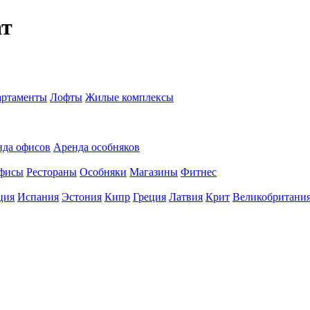
ат
ртаменты
Лофты
Жилые комплексы
нда офисов
Аренда особняков
фисы
Рестораны
Особняки
Магазины
Фитнес
ция
Испания
Эстония
Кипр
Греция
Латвия
Крит
Великобритани