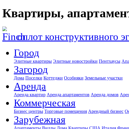
Квартиры, апартамен
оплот конструктивного э
Город
Элитные квартиры
Элитные новостройки
Пентхаусы
Апа
Загород
Дома
Поселки
Коттеджи
Особняки
Земельные участки
Аренда
Аренда квартир
Аренда апартаментов
Аренда домов
Аре
Коммерческая
Бизнес центры
Торговые помещения
Арендный бизнес
О
Зарубежная
Апартаменты
Виллы
Дома
Квартиры
США
Италия
Фран