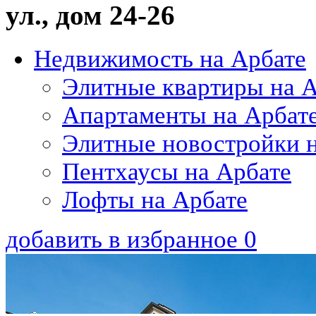
ул., дом 24-26
Недвижимость на Арбате
Элитные квартиры на 
Апартаменты на Арбат
Элитные новостройки н
Пентхаусы на Арбате
Лофты на Арбате
добавить в избранное
0