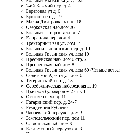
Большая Якиманка ул. д. 22
2-ой Казачий пер. д. 4
Береговая ул д. 6
Брюсов пер. д. 19
Малая Дмитровка ул. вл.18
Озерковская наб.дом 26
Большая Татарская ул. д. 7
Капранова пер. дом 4
Трехгорный вал ул. дом 14
Большой Тишинский пер. д. 10
Большая Грузинская ул. дом 19
Пресненская наб. дом 6 стр. 2
Пресненская наб. дом 8
Большая Грузинская ул. дом 69 (Четыре ветра)
Советской Армии ул. дом 6
Тетеринский пер. д. 18
Серебряническая набережная д. 19
Цветной бульвар дом 2 стр. 1
Остоженка ул. д. 11
Гагаринский пер. д. 24-7
Резиденция Рублево
Чапаевский переулок дом 3
Земледельческий пер. дом 11
Саввинская наб. дом 9
Казарменный переулок д. 3