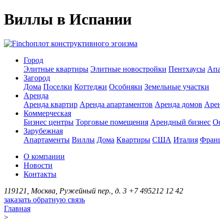
Виллы в Испании
оплот конструктивного эгоизма
Город
Элитные квартиры
Элитные новостройки
Пентхаусы
Апа
Загород
Дома
Поселки
Коттеджи
Особняки
Земельные участки
Аренда
Аренда квартир
Аренда апартаментов
Аренда домов
Аре
Коммерческая
Бизнес центры
Торговые помещения
Арендный бизнес
О
Зарубежная
Апартаменты
Виллы
Дома
Квартиры
США
Италия
Фран
О компании
Новости
Контакты
119121, Москва, Ружейный пер., д. 3
+7 495
212 12 42
заказать обратную связь
Главная
>