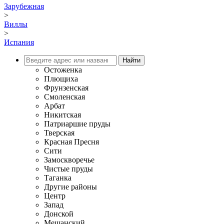
Зарубежная
>
Виллы
>
Испания
Остоженка
Плющиха
Фрунзенская
Смоленская
Арбат
Никитская
Патриаршие пруды
Тверская
Красная Пресня
Сити
Замоскворечье
Чистые пруды
Таганка
Другие районы
Центр
Запад
Донской
Мещанский