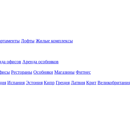
ртаменты
Лофты
Жилые комплексы
нда офисов
Аренда особняков
фисы
Рестораны
Особняки
Магазины
Фитнес
ция
Испания
Эстония
Кипр
Греция
Латвия
Крит
Великобритани