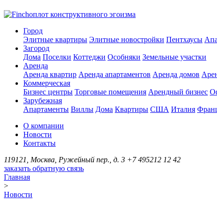
оплот конструктивного эгоизма
Город
Элитные квартиры
Элитные новостройки
Пентхаусы
Апа
Загород
Дома
Поселки
Коттеджи
Особняки
Земельные участки
Аренда
Аренда квартир
Аренда апартаментов
Аренда домов
Аре
Коммерческая
Бизнес центры
Торговые помещения
Арендный бизнес
О
Зарубежная
Апартаменты
Виллы
Дома
Квартиры
США
Италия
Фран
О компании
Новости
Контакты
119121, Москва, Ружейный пер., д. 3
+7 495
212 12 42
заказать обратную связь
Главная
>
Новости