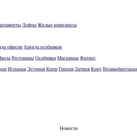
ртаменты
Лофты
Жилые комплексы
нда офисов
Аренда особняков
фисы
Рестораны
Особняки
Магазины
Фитнес
ция
Испания
Эстония
Кипр
Греция
Латвия
Крит
Великобритани
Новости