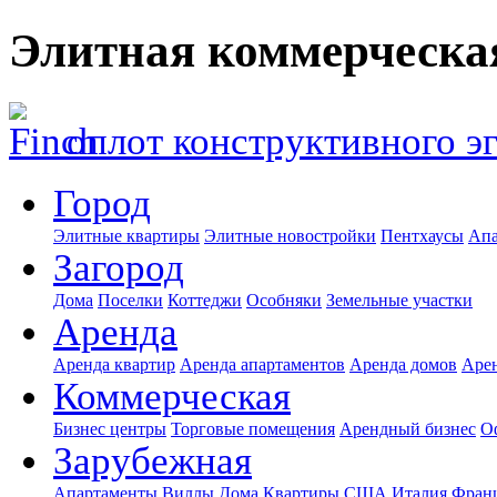
Элитная коммерческа
оплот конструктивного э
Город
Элитные квартиры
Элитные новостройки
Пентхаусы
Апа
Загород
Дома
Поселки
Коттеджи
Особняки
Земельные участки
Аренда
Аренда квартир
Аренда апартаментов
Аренда домов
Аре
Коммерческая
Бизнес центры
Торговые помещения
Арендный бизнес
О
Зарубежная
Апартаменты
Виллы
Дома
Квартиры
США
Италия
Фран