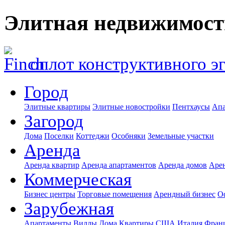
Элитная недвижимост
оплот конструктивного э
Город
Элитные квартиры
Элитные новостройки
Пентхаусы
Апа
Загород
Дома
Поселки
Коттеджи
Особняки
Земельные участки
Аренда
Аренда квартир
Аренда апартаментов
Аренда домов
Аре
Коммерческая
Бизнес центры
Торговые помещения
Арендный бизнес
О
Зарубежная
Апартаменты
Виллы
Дома
Квартиры
США
Италия
Фран