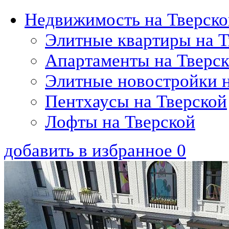
Недвижимость на Тверско
Элитные квартиры на Т
Апартаменты на Тверс
Элитные новостройки н
Пентхаусы на Тверской
Лофты на Тверской
добавить в избранное
0