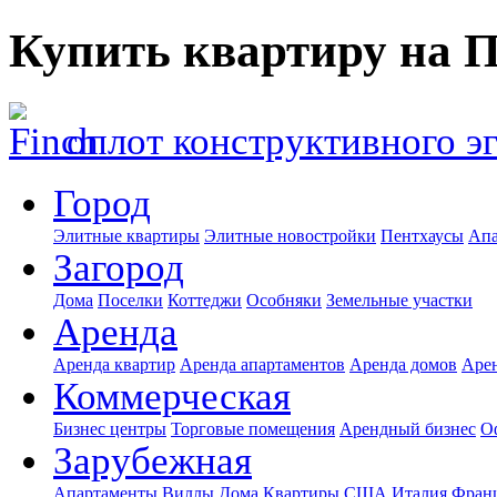
Купить квартиру на 
оплот конструктивного э
Город
Элитные квартиры
Элитные новостройки
Пентхаусы
Апа
Загород
Дома
Поселки
Коттеджи
Особняки
Земельные участки
Аренда
Аренда квартир
Аренда апартаментов
Аренда домов
Аре
Коммерческая
Бизнес центры
Торговые помещения
Арендный бизнес
О
Зарубежная
Апартаменты
Виллы
Дома
Квартиры
США
Италия
Фран