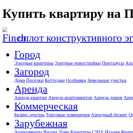
Купить квартиру на 
оплот конструктивного э
Город
Элитные квартиры
Элитные новостройки
Пентхаусы
Апа
Загород
Дома
Поселки
Коттеджи
Особняки
Земельные участки
Аренда
Аренда квартир
Аренда апартаментов
Аренда домов
Аре
Коммерческая
Бизнес центры
Торговые помещения
Арендный бизнес
О
Зарубежная
Апартаменты
Виллы
Дома
Квартиры
США
Италия
Фран