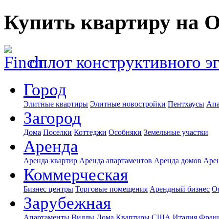
Купить квартиру на 
оплот конструктивного э
Город
Элитные квартиры
Элитные новостройки
Пентхаусы
Апа
Загород
Дома
Поселки
Коттеджи
Особняки
Земельные участки
Аренда
Аренда квартир
Аренда апартаментов
Аренда домов
Аре
Коммерческая
Бизнес центры
Торговые помещения
Арендный бизнес
О
Зарубежная
Апартаменты
Виллы
Дома
Квартиры
США
Италия
Фран