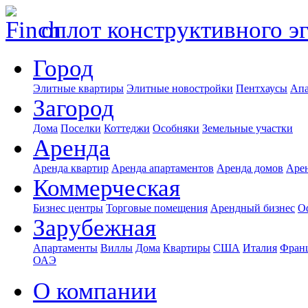
оплот конструктивного э
Город
Элитные квартиры
Элитные новостройки
Пентхаусы
Апа
Загород
Дома
Поселки
Коттеджи
Особняки
Земельные участки
Аренда
Аренда квартир
Аренда апартаментов
Аренда домов
Аре
Коммерческая
Бизнес центры
Торговые помещения
Арендный бизнес
О
Зарубежная
Апартаменты
Виллы
Дома
Квартиры
США
Италия
Фран
ОАЭ
О компании