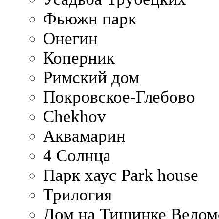
Фьюжн парк
Онегин
Коперник
Римский дом
Покровское-Глебово
Chekhov
Аквамарин
4 Солнца
Парк хаус Park house
Трилогия
Дом на Тишинке Ведом