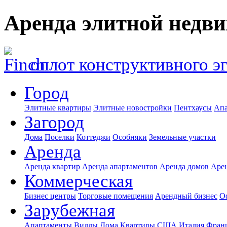
Аренда элитной недв
оплот конструктивного э
Город
Элитные квартиры
Элитные новостройки
Пентхаусы
Апа
Загород
Дома
Поселки
Коттеджи
Особняки
Земельные участки
Аренда
Аренда квартир
Аренда апартаментов
Аренда домов
Аре
Коммерческая
Бизнес центры
Торговые помещения
Арендный бизнес
О
Зарубежная
Апартаменты
Виллы
Дома
Квартиры
США
Италия
Фран