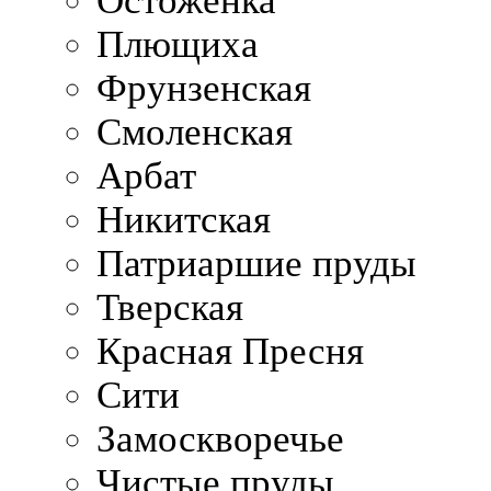
Остоженка
Плющиха
Фрунзенская
Смоленская
Арбат
Никитская
Патриаршие пруды
Тверская
Красная Пресня
Сити
Замоскворечье
Чистые пруды