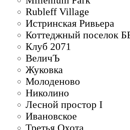
Millenium Park
Rubleff Village
Истринская Ривьера
Коттеджный поселок 
Клуб 2071
ВеличЪ
Жуковка
Молоденово
Николино
Лесной простор I
Ивановское
Третья Охота