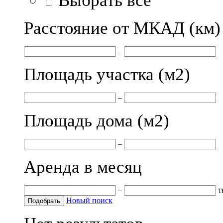
Выбрать все
Расстояние от МКАД (км)
–
Площадь участка (м
2
)
–
Площадь дома (м
2
)
–
Аренда в месяц
–
т
Новый поиск